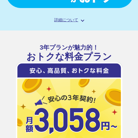
詳細
について
3年プランが魅力的！
おトクな料金プラン